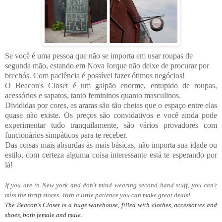
Se você é uma pessoa que não se importa em usar roupas de
segunda mão, estando em Nova Iorque não deixe de procurar por
brechós. Com paciência é possível fazer ótimos negócios!
O Beacon's Closet é um galpão enorme, entupido de roupas,
acessórios e sapatos, tanto femininos quanto masculinos.
Divididas por cores, as araras são tão cheias que o espaço entre elas
quase não existe. Os preços são convidativos e você ainda pode
experimentar tudo tranquilamente, são vários provadores com
funcionários simpáticos para te receber.
Das coisas mais absurdas às mais básicas, não importa sua idade ou
estilo, com certeza alguma coisa interessante está te esperando por
lá!
If you are in New york and don't mind wearing second hand stuff, you can't
miss the thrift stores. With a little patience you can make great deals!
The
Beacon
's Closet
is
a
huge
warehouse
,
filled with
clothes,
accessories and
shoes
, both
female
and
male
.