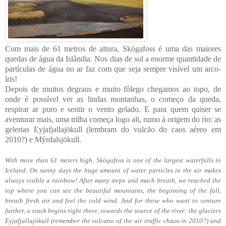
Com mais de 61 metros de altura, Skógafoss é uma das maiores
quedas de água da Islândia. Nos dias de sol a enorme quantidade de
partículas de água no ar faz com que seja sempre visível um arco-
íris!
Depois de muitos degraus e muito fôlego chegamos ao topo, de
onde é possível ver as lindas montanhas, o começo da queda,
respirar ar puro e sentir o vento gelado. E para quem quiser se
aventurar mais, uma trilha começa logo ali, rumo à origem do rio: as
gelerias Eyjafjallajökull (lembram do vulcão do caos aéreo em
2010?) e Mýrdalsjökull.
With more than 61 meters high, Skógafoss is one of the largest waterfalls in
Iceland. On sunny days the huge amount of water particles in the air makes
always visible a rainbow! After many steps and much breath, we reached the
top where you can see the beautiful mountains, the beginning of the fall,
breath fresh air and feel the cold wind. And for those who want to venture
further, a track begins right there, towards the source of the river: the glaciers
Eyjafjallajökull (remember the volcano of the air traffic chaos in 2010?) and