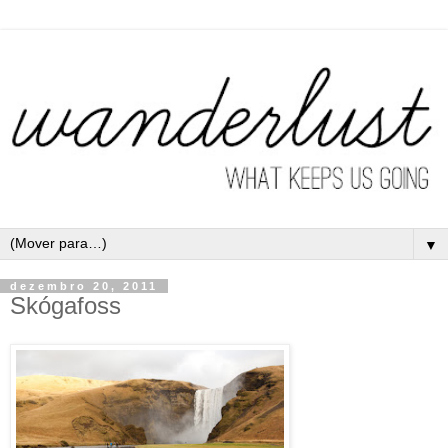
▼
dezembro 20, 2011
Skógafoss