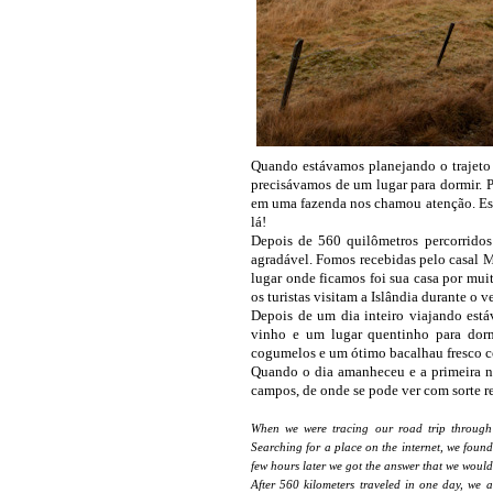
Quando estávamos planejando o trajeto d
precisávamos de um lugar para dormir. 
em uma fazenda nos chamou atenção. Esc
lá!
Depois de 560 quilômetros percorrido
agradável. Fomos recebidas pelo casal 
lugar onde ficamos foi sua casa por mui
os turistas visitam a Islândia durante o v
Depois de um dia inteiro viajando est
vinho e um lugar quentinho para dorm
cogumelos e um ótimo bacalhau fresco c
Quando o dia amanheceu e a primeira ne
campos, de onde se pode ver com sorte r
When we were tracing our road trip through 
Searching for a place on the internet, we foun
few hours later we got the answer that we woul
After 560 kilometers traveled in one day, we