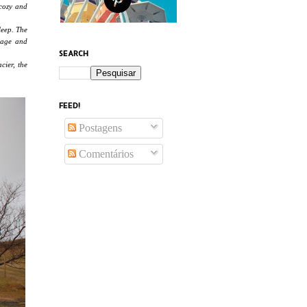
 cozy and
leep. The
bage and
SEARCH
cier, the
FEED!
Postagens
Comentários