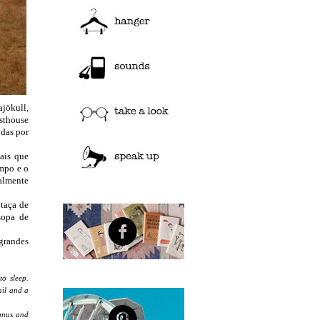
ajökull,
esthouse
das por
ais que
empo e o
malmente
taça de
sopa de
 grandes
o sleep.
ail and a
agnus and