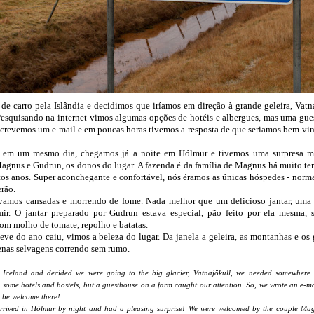
e carro pela Islândia e decidimos que iríamos em direção à grande geleira, Vatn
Pesquisando na internet vimos algumas opções de hotéis e albergues, mas uma gu
revemos um e-mail e em poucas horas tivemos a resposta de que seriamos bem-vin
s em um mesmo dia, chegamos já a noite em Hólmur e tivemos uma surpresa m
Magnus e Gudrun, os donos do lugar. A fazenda é da família de Magnus há muito t
tos anos. Super aconchegante e confortável, nós éramos as únicas hóspedes - nor
erão.
ávamos cansadas e morrendo de fome. Nada melhor que um delicioso jantar, uma 
ir. O jantar preparado por Gudrun estava especial, pão feito por ela mesma, 
om molho de tomate, repolho e batatas.
ve do ano caiu, vimos a beleza do lugar. Da janela a geleira, as montanhas e os
enas selvagens correndo sem rumo.
Iceland and decided we were going to the big glacier, Vatnajökull, we needed somewhere t
d some hotels and hostels, but a guesthouse on a farm caught our attention. So, we wrote an e-m
d be welcome there!
 arrived in Hólmur by night and had a pleasing surprise! We were welcomed by the couple M