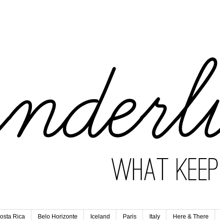
osta Rica
Belo Horizonte
Iceland
Paris
Italy
Here & There