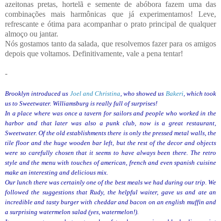
azeitonas pretas, hortelã e semente de abóbora fazem uma das
combinações mais harmônicas que já experimentamos! Leve,
refrescante e ótima para acompanhar o prato principal de qualquer
almoço ou jantar.
Nós gostamos tanto da salada, que resolvemos fazer para os amigos
depois que voltamos. Definitivamente, vale a pena tentar!
-
Brooklyn introduced us
Joel and Christina
, who showed us
Bakeri
, which took
us to Sweetwater. Williamsburg is really full of surprises!
In a place where was once a tavern for sailors and people who worked in the
harbor and that later was also a punk club, now is a great restaurant,
Sweetwater. Of the old establishments there is only the pressed metal walls, the
tile floor and the huge wooden bar left, but the rest of the decor and objects
were so carefully chosen that it seems to have always been there. The retro
style and the menu with touches of american, french and even spanish cuisine
make an interesting and delicious mix.
Our lunch there was certainly one of the best meals we had during our trip. We
followed the suggestions that Rudy, the helpful waiter, gave us and ate an
incredible and tasty burger with cheddar and bacon on an english muffin and
a surprising watermelon salad (yes, watermelon!).