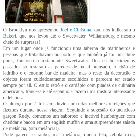
O Brooklyn nos apresentou
Joel e Christina
, que nos indicaram a
Bakeri
, que nos levou até o Sweetwater. Williamsburg é mesmo
cheio de surpresas!
Em um lugar onde já funcionou uma taberna de marinheiros e
pessoas que trabalhavam no porto e que também já foi um clube
punk, funciona o restaurante Sweetwater. Dos estabelecimentos
passados só restaram as paredes de metal prensado, o chão de
ladrilho e o enorme bar de madeira, mas o resto da decoração e
objetos foram cuidadosamente escolhidos e parecem ter estado
sempre por alí. O estilo retrô e o cardápio com pitadas de culinária
americana, francesa e até espanhola fazem uma mistura interessante
e deliciosa.
O almoço por lá foi sem dúvida uma das melhores refeições que
fizemos durante nossa viagem. Seguindo a sugestão do atencioso
garçon Rudy, comemos um saboroso e incrível hambúrguer com
cheddar e bacon em um english muffin e uma surpreendente salada
de melância, (sim melância!).
Pode parecer estranho, mas melância, queijo feta, cebola roxa,