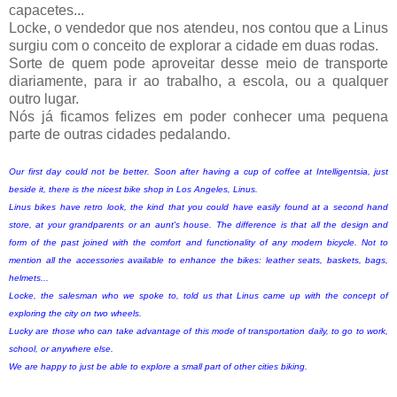
capacetes...
Locke, o vendedor que nos atendeu, nos contou que a Linus
surgiu com o conceito de explorar a cidade em duas rodas.
Sorte de quem pode aproveitar desse meio de transporte
diariamente, para ir ao trabalho, a escola, ou a qualquer
outro lugar.
Nós já ficamos felizes em poder conhecer uma pequena
parte de outras cidades pedalando.
Our first day could not be better. Soon after having a cup of coffee at Intelligentsia, just
beside it, there is the nicest bike shop in Los Angeles, Linus.
Linus bikes have retro look, the kind that you could have easily found at a second hand
store, at your grandparents or an aunt's house. The difference is that all the design and
form of the past joined with the comfort and functionality of any modern bicycle.
Not to
mention all the accessories available to enhance the bikes: leather seats, baskets, bags,
helmets...
Locke, the salesman who we spoke to, told us that Linus came up with the concept of
exploring the city on two wheels.
Lucky are those who can take advantage of this mode of transportation daily, to go to work,
school, or anywhere else.
We are happy to just be able to explore a small part of other cities biking.