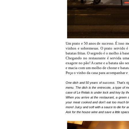
Um prato e 50 anos de sucesso. É isso me
vinhos e sobremesas. O prato servido é 
batatas fritas. O segredo é o molho à ba
Chegando no restaurante é servida uma
exagere no pão! A carne e a batata são se
e macia com um molho de chorar e batatas
Peça o vinho da casa para acompanhar e
One dish
and 50
years of success.
That's ri
menu
.
The dish
is
the
entrecote
, a type of
me
case of
Le
Relais
is under
lock and key
by t
When you arrive at the restaurant, a green 
your meat cooked and don't eat too much bre
more! Juicy and soft with a sauce to die for and
Ask for the house wine and save a little space