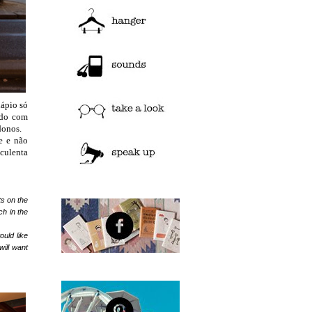
dápio só
vido com
donos.
e e não
uculenta
ts
on the
ich
in the
uld like
ill want