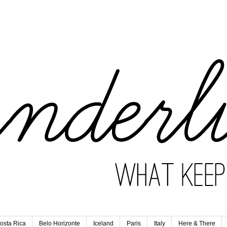
osta Rica
Belo Horizonte
Iceland
Paris
Italy
Here & There