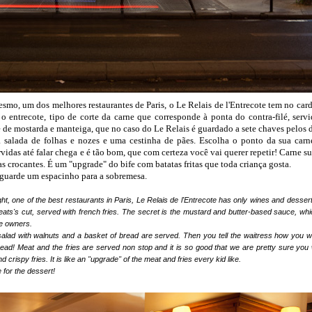
smo, um dos melhores restaurantes de Paris, o Le Relais de l'Entrecote tem no car
o entrecote, tipo de corte da carne que corresponde à ponta do contra-filé, ser
se de mostarda e manteiga, que no caso do Le Relais é guardado a sete chaves pelos 
 salada de folhas e nozes e uma cestinha de pães. Escolha o ponto da sua carn
rvidas até falar chega e é tão bom, que com certeza você vai querer repetir! Carne s
 crocantes. É um "upgrade" do bife com batatas fritas que toda criança gosta.
 guarde um espacinho para a sobremesa.
ght,
one of the
best restaurants in Paris
, Le
Relais de
l'
Entrecote
has
only
wines and desser
ats's
cut
,
served with
french
fries
.
The secret
is the
mustard and butter
-based sauce
, wh
he owners
.
salad with walnuts and a basket of bread are served. Then you tell the waitress how you wo
ad! Meat and the fries are served non stop and it is so good that we are pretty sure you w
 crispy fries. It is like an "upgrade" of the meat and fries every kid like.
 for the dessert!