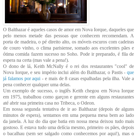
O Balthazar é aqueles casos de amor em Nova Iorque, daqueles que
pelo menos metade das pessoas que conhecem recomendam. A
porta de madeira, o pé direito alto, os móveis escuros com cadeiras
de couro vinho, o clima parisiense, somado aos excelentes pães e
ótima comida fazem sucesso no Soho. Pode ir preparado, é fila de
espera na certa (mas vale a pena!).
O dono de lá, Keith McNally é o rei dos restaurantes "cool" de
Nova Iorque, e seu império inclui além do Balthazar, o Pastis -
que
já falamos por aqui
- e mais de 8 casas espalhadas pela ilha. Vale a
pena conhecer qualquer uma delas.
Um exemplo de sucesso, o inglês Keith chegou em Nova Iorque
em 1975, trabalhou como garçon e gerente em alguns restaurantes
até abrir sua primeira casa no Tribeca, o Odeon.
Em nossa segunda tentativa de ir ao Balthazar (depois de alguns
minutos de espera), sentamos em uma pequena mesa bem ao lado
da janela. A luz do dia que batia em nossa mesa deixou tudo mais
gostoso. E estava tudo uma delícia mesmo, primeiro os pães, depois
o bacalhau (sem ser salgado como conhecemos por aqui!), mas o